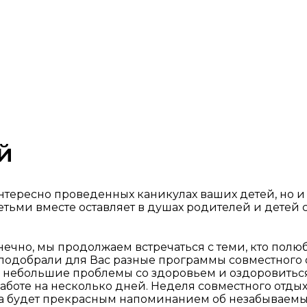
й
нтересно проведенных каникулах ваших детей, но и 
тьми вместе оставляет в душах родителей и детей
ечно, мы продолжаем встречаться с теми, кто полю
подобрали для Вас разные программы совместного о
сть небольшие проблемы со здоровьем и оздоровить
работе на несколько дней. Неделя совместного отд
га будет прекрасным напоминанием об незабываемых