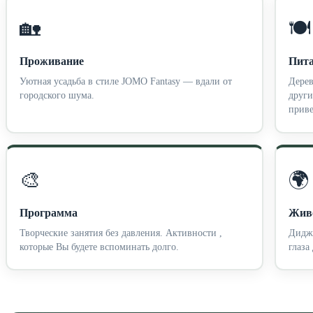
🏡
🍽️
Проживание
Пит
Уютная усадьба в стиле JOMO Fantasy — вдали от
Дерев
городского шума.
други
приве
🎨
🌍
Программа
Жив
Творческие занятия без давления. Активности ,
Диджи
которые Вы будете вспоминать долго.
глаза