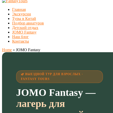
Главная
Экскурсии
Туры в Китай
Подбор авиатуров
Детский отдых
JOMO Fantasy
Наш блог
Контакты
Home
»
JOMO Fantasy
🌿 ВЫЕЗДНОЙ ТУР ДЛЯ ВЗРОСЛЫХ ·
FANTASY TOURS
JOMO Fantasy —
лагерь для