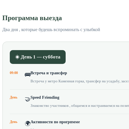
Программа выезда
Два дня , которые будешь вспроминать с улыбкой
☀️ День 1 — суббота
09:00
Встреча и трансфер
🚌
Встреча у метро Каменная горка, трансфер на усадьбу, засе
День
Speed Friending
🤝
Знакомство участников , общаемся и настраиваемся на позит
День
Активности по прогрпмме
🌍