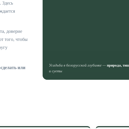
. Здесь
ждается
та, доверие
от того, чтобы
ругу
Усадьба в белорусской глубинке —
природа, ти
«сделать или
и суеты