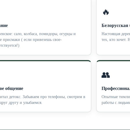
🔥
ание
Белорусская 
енское: сало, колбаса, помидоры, огурцы и
Настоящая дерев
е присмаки ( если привезешь свое-
тех, кто хочет. 
тствуется!)
👥
ое общение
Профессиона
тал детокс. Забываем про телефоны, смотрим в
Опытные тимлид
 друг другу и улыбаемся.
работы с людьм