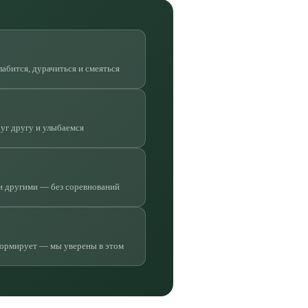
лабится, дурачиться и смеяться
руг другу и улыбаемся
и другими — без соревнований
формирует — мы уверены в этом