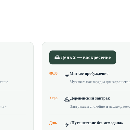
🌅 День 2 — воскресенье
09:30
Мягкое пробуждение
☀️
ление
Музыкальная зарядка для хорошего 
Утро
Деревенский завтрак
🥞
ив -
Завтракаем спокойно и наслаждаем
День
«Путешествие без чемодана»
✈️