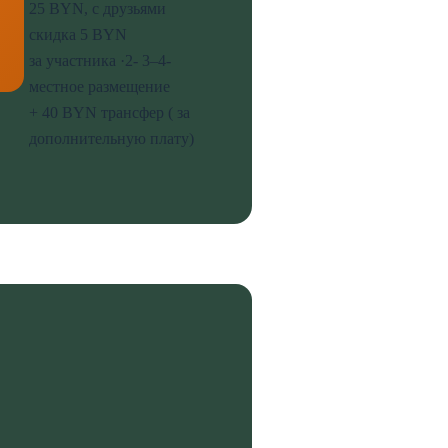
25 BYN, с друзьями
скидка 5 BYN
за участника ·2- 3–4-
местное размещение
+ 40 BYN трансфер ( за
дополнительную плату)