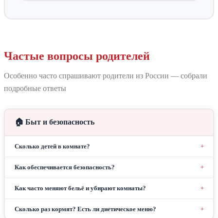
Частые вопросы родителей
Особенно часто спрашивают родители из России — собрали
подробные ответы
🏠 Быт и безопасность
Сколько детей в комнате?
По 3 человека в комнате. Удобства на блок из двух
Как обеспечивается безопасность?
комнат — санузел и душевая отдельно.
Санаторий огорождён забором по периметру.
Как часто меняют бельё и убирают комнаты?
Круглосуточная охрана, видеонаблюдение по всей
Смена постельного белья — один раз за смену. Влажная
территории. Посторонним вход запрещён. В корпусе
Сколько раз кормят? Есть ли диетическое меню?
уборка — ежедневно. Личные вещи дети убирают